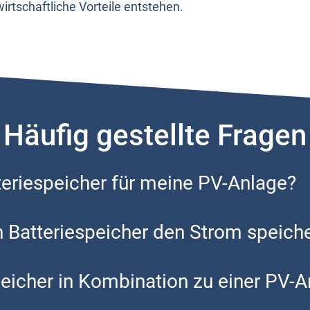
­schaft­li­che Vor­tei­le ent­ste­hen.
Häufig gestellte Fragen
e­rie­spei­cher für mei­ne PV-Anla­ge?
 Bat­te­rie­spei­cher den Strom spei­ch
pei­cher in Kom­bi­na­ti­on zu einer PV-