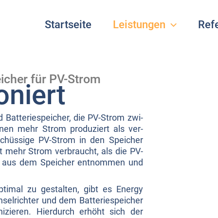
Startseite
Leistungen
Ref
icher für PV-Strom
oniert
d Bat­te­rie­spei­cher, die PV-Strom zwi­
enen mehr Strom pro­du­ziert als ver­
schüs­si­ge PV-Strom in den Spei­cher
 mehr Strom ver­braucht, als die PV-
m aus dem Spei­cher ent­nom­men und
opti­mal zu gestal­ten, gibt es Ener­gy
­rich­ter und dem Bat­te­rie­spei­cher
i­zie­ren. Hier­durch erhöht sich der