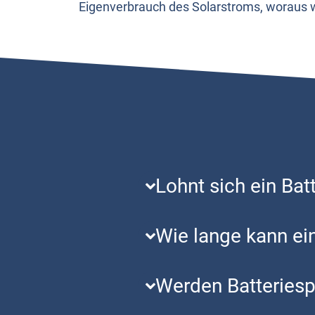
Eigen­ver­brauch des Solar­stroms, wor­aus wirt
Lohnt sich ein Bat­t
Wie lan­ge kann ein
Wer­den Bat­te­rie­s