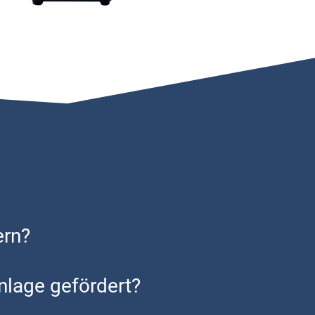
ern?
Anla­ge geför­dert?