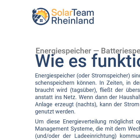
Zum
Inhalt
springen
Energiespeicher — Batteriespe
Wie es funkti
Ener­gie­spei­cher (oder Strom­spei­cher) sin
schen­spei­chern kön­nen. In Zei­ten, in d
braucht wird (tags­über), fließt der über­
anstatt ins Netz. Wenn dann der Haus­halt
Anla­ge erzeugt (nachts), kann der Stro
genutzt wer­den.
Um die­se Ener­gie­ver­tei­lung mög­lichst 
Manage­ment Sys­te­me, die mit dem Wech­sel
(und/oder der Lade­ein­rich­tung) kom­mu­n