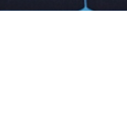
Warum Photovoltaik?
Ver­rin­gern Sie Ihre Strom­kos­ten, indem Sie mit I
Strom selbst erzeu­gen.
öhen
Wer­den Sie unab­hän­gi­ger vom Netz­strom und fos
nen
Redu­zie­ren Sie CO
-Emis­sio­nen, indem Sie Ihre
2
Pho­to­vol­ta­ik pro­du­zie­ren und wer­den Teil der 