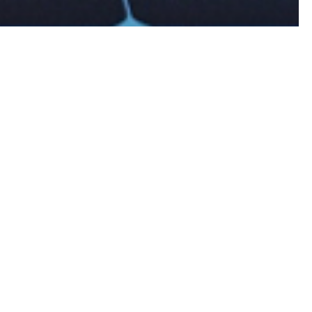
hrer Solar­an­la­ge güns­ti­gen
­si­len Ener­gie­trä­gern.
n eige­nen Öko­strom mit­hil­fe von
Ener­gie­wen­de.