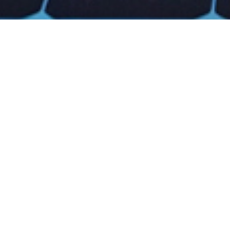
Geld sparen
Autarkie erh
Umwelt scho